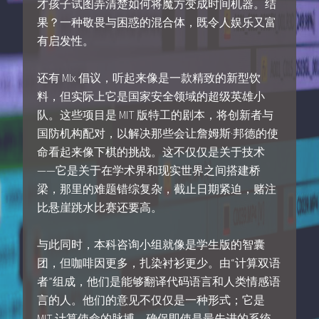
才孩子试图弄清楚如何将魔方变成时间机器。结
果？一种敬畏与困惑的混合体，既令人娱乐又富
有启发性。
还有 MIx 倡议，听起来像是一款精致的新型饮
料，但实际上它是国家安全领域的超级英雄小
队。这些项目是 MIT 版特工的剧本，将创新者与
国防机构配对，以解决那些会让詹姆斯·邦德的使
命看起来像下棋的挑战。这不仅仅是关于技术
——它是关于在学术界和现实世界之间搭建桥
梁，那里的难题错综复杂，截止日期紧迫，赌注
比悬崖跳水比赛还要高。
与此同时，本科咨询小组就像是学生版的智囊
团，但咖啡因更多，扎染衬衫更少。由“计算双语
者”组成，他们是能够翻译代码语言和人类情感语
言的人。他们的意见不仅仅是一种形式；它是
MIT 计算使命的脉搏，确保即使是最先进的系统