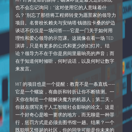
也不会忘记询问：“这对使用它的人意味着什
么？”别忘了那些将工程师转变为愿景家的领导力
项目。名誉校长赖夫与安纳塔·钱德拉卡桑的炉边
谈话不仅仅是一场问答——它是一门关于如何用
理性和爱心领导的示范课。这就像在看一场 TED
演讲，只是有更多的公式和更少的幻灯片。结
论？领导力不在于你是房间里最响亮的声音；而
在于知道何时倾听，何时说话，以及何时让数字
来发言。
MIT 的项目也是一个提醒：教育不是一条直线——
它是一个螺旋，有曲折和转折让你不断猜测。一
天你在制造一个能解决魔方的机器人；第二天，
你就在撰写关于人工智能社会影响的论文。这是
一个好奇心是唯一要求的地方，而无聊是一种罪
行，惩罚方式是必须去图书馆一趟。结果？一个
既聪明又怪诞的社区，你的同学可能是你未来的