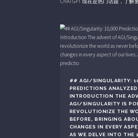
CHATGPT 现在是热门话题，
## AGI/SINGULARITY: 1
PREDICTIONS ANALYZE
INTRODUCTION THE AD
AGI/SINGULARITY IS PO
REVOLUTIONIZE THE W
BEFORE, BRINGING AB
CHANGES IN EVERY ASPE
AS WE DELVE INTO THE 